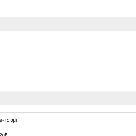
.8~15.0μF
.2μF