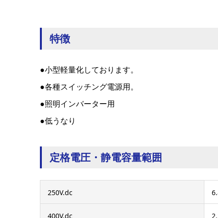
特徴
●小型軽量化しております。
●各種スイッチング電源用。
●照明インバーター用
●低うなり
定格電圧・静電容量範囲
250V.dc
6
400V.dc
2